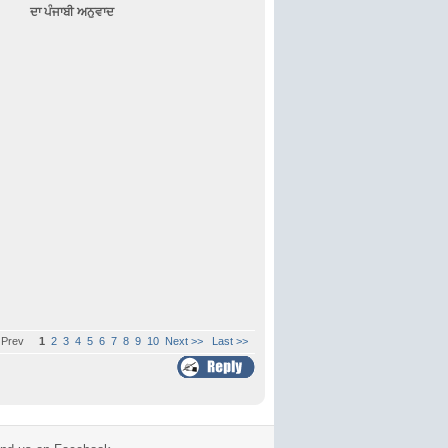
ad " ਦਾ ਪੰਜਾਬੀ ਅਨੁਵਾਦ
< Prev
1
2
3
4
5
6
7
8
9
10
Next >>
Last >>