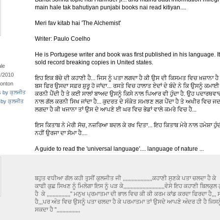
main hale tak bahutiyan punjabi books nai read kitiyan....
Meri fav kitab hai 'The Alchemist'
Writer: Paulo Coelho
He is Portugese writer and book was first published in his language. It
sold record breaking copies in United states.
le
r/2010
ਇਹ ਇਕ ਬੱਚੇ ਦੀ ਕਹਾਣੀ ਹੈ... ਜਿਸ ਨੂੰ ਪਤਾ ਲਗਦਾ ਹੈ ਕੀ ਉਸ ਦੀ ਕਿਸਮਤ ਵਿਚ ਖ਼ਜ਼ਾਨਾ ਹੈ ਜੋ
onton
ਬਸ ਫਿਰ ਉਸਦਾ ਸਫ਼ਰ ਸ਼ੁਰੂ ਹੋ ਜਾਂਦਾ... ਰਸਤੇ ਵਿਚ ਹਾਲਾਤ ਏਦਾਂ ਦੇ ਬੰਦੇ ਨੇ ਕਿ ਉਸਨੂੰ ਕਮਾਈ 
s by ਕੁਲਜੀਤ
ਕਰਨੀ ਪੈਂਦੀ ਹੈ ਤੇ ਕਈ ਸਾਲਾਂ ਬਾਅਦ ਉਸਨੂੰ ਕਿਸੇ ਨਾਲ ਪਿਆਰ ਵੀ ਹੁੰਦਾ ਹੈ. ਉਹ ਪਦਾਰਥਵਾ
 by ਕੁਲਜੀਤ
ਨਾਲ ਗੱਲ ਕਰਨੀ ਸਿਖ ਜਾਂਦਾ ਹੈ... ਕੁਦਰਤ ਦੇ ਸੰਕੇਤ ਸਮਝਣ ਲਗ ਪੈਂਦਾ ਹੈ ਤੇ ਅਖੀਰ ਵਿਚ ਜਦ ਉ
ਲਗਦਾ ਹੈ ਕੀ ਖਜਾਨਾ ਤਾਂ ਉਸ ਦੇ ਆਪਣੇ ਈ ਘਰ ਵਿਚ ਭੇਡਾਂ ਵਾਲੇ ਕਮਰੇ ਵਿਚ ਹੈ...
ਇਸ ਕਿਤਾਬ ਨੇ ਮੇਰੀ ਸੋਚ, ਨਜ਼ਰਿਆ ਬਦਲ ਕੇ ਰਖ ਦਿਤਾ... ਇਹ ਕਿਤਾਬ ਮੇਰੇ ਨਾਲ ਹਮੇਸ਼ਾ ਹੁੰ
ਨਹੀਂ ਉਰਜਾ ਦਾ ਸੋਮਾ ਹੈ....
A guide to read the 'universal language'.... language of nature ...
ਬਹੁਤ ਵਧੀਆ ਗੱਲ ਕਹੀ ਤੁਸੀਂ ਕੁਲਜੀਤ ਜੀ ,,,,,,,,,,,,,,,,,,,,ਕਹਾਣੀ ਸੁਣਕੇ ਪਤਾ ਚਲਦਾ ਹੈ ਕੇ
ਕਾਫੀ ਕੁਛ ਸਿਖਣ ਨੂੰ ਮਿਲੇਗਾ ਇਸ ਨੂੰ ਪੜ ਕੇ,,,,,,,,,,,,,,,,,,,,,,,,,,,,ਵੇਸੇ ਇਹ ਕਹਾਣੀ ਬਿਲਕੁ
ਹੈ ਕੇ ,,,,,,,,,,,,,,,," ਮਨੁਖ ਪ੍ਰਮਾਤਮਾ ਦੀ ਭਾਲ ਵਿਚ ਕੀ ਕੀ ਕਰਮ ਕਾਂਡ ਕਰਦਾ ਫਿਰਦਾ ਹੈ,,
ਹੈ,,,ਪਰ ਅੰਤ ਵਿਚ ਉਸਨੂੰ ਪਤਾ ਚਲਦਾ ਹੈ ਕੇ ਪਰਮਾਤਮਾ ਤਾਂ ਉਸਦੇ ਆਪਣੇ ਅੰਦਰ ਹੀ ਹੈ ਜਿਸ
ਸਕਦਾ ਹੈ ",,,,,,,,,,,,,,,,