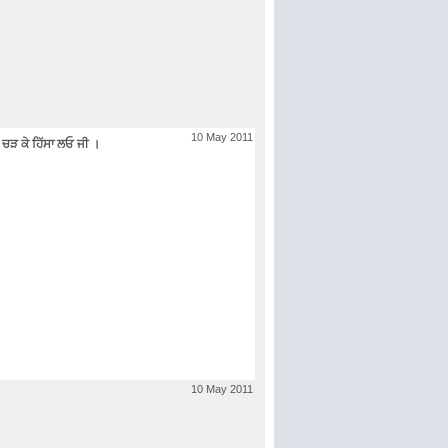
10 May 2011
 ਚੜ ਕੇ ਹਿੱਸਾ ਲਓ ਜੀ ।
10 May 2011