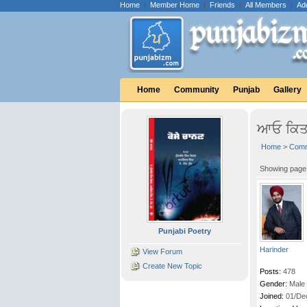
Home
|
Member Home
|
Friends
|
All Members
|
Ad
Home
Community
Punjab
Gallery
ਆਓ ਕਿਤਾ
Home
>
Comm
Showing pag
Punjabi Poetry
Harinder
View Forum
Create New Topic
Posts:
478
Gender:
Male
Joined:
01/De