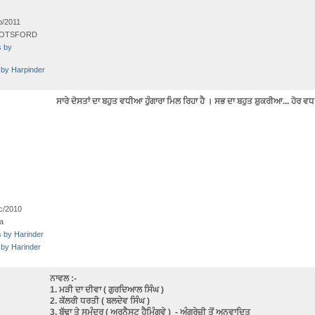
b/2011
OTSFORD
s by
 by Harpinder
ਸਾਰੇ ਦੋਸਤਾਂ ਦਾ ਬਹੁਤ ਵਧੀਆ ਹੁੰਗਾਰਾ ਮਿਲ ਰਿਹਾ ਹੈ । ਸਭ ਦਾ ਬਹੁਤ ਸ਼ੁਕਰੀਆ... ਹੋਰ ਵਧ
c/2010
a
s by Harinder
 by Harinder
ਨਾਵਲ :-
1. ਮੜੀ ਦਾ ਦੀਵਾ ( ਗੁਰਦਿਆਲ ਸਿੰਘ )
2. ਕੱਲਰੀ ਧਰਤੀ ( ਬਲਦੇਵ ਸਿੰਘ )
3. ਬੁੱਢਾ ਤੇ ਸਮੁੰਦਰ ( ਅਰਨੈਸਟ ਹੈਮਿੰਗਵੇ ) - ਅੰਗਰੇਜ਼ੀ ਤੋਂ ਅਨੁਵਾਦਿਤ