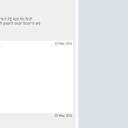
ਤਾਬ ਨੇ ਮੈਨੂੰ ਬਹੁਤ ਸੇਧ ਦਿਤੀ
 ਦੀ ਕੁਰਬਾਨੀ ਸਦਕਾ ਜਿਹਨਾਂ ਦੇ ਬਾਰੇ
10 May 2011
..
10 May 2011