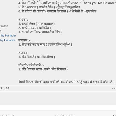
4. ਪਰਬਤੋਂ ਭਾਰੀ ਮੌਤ ( ਅਨਿਲ ਬਰਵੇ ) - ਮਰਾਠੀ ਨਾਵਲ " Thank you Mr. Gala
5. ਦੋ ਅਕਾਲਗੜ ( ਬਲਵੰਤ ਸਿੰਘ ) - ਉਰਦੂ ਤੋਂ ਅਨੁਵਾਦਿਤ
6. ਦੋ ਸ਼ਹਿਰਾਂ ਦੀ ਕਹਾਣੀ ( ਚਾਰਲਸ ਡਿਕਨਜ਼ ) - ਅੰਗਰੇਜ਼ੀ ਤੋਂ ਅਨੁਵਾਦਿਤ
ਕਵਿਤਾ :-
1. ਬਲਦੇ ਅੱਖਰ ( ਸਾਰਾ ਸ਼ਗੁਫ਼ਤਾ )
c/2010
2. ਖਾਲੀ ਤਰਕਸ਼ ( ਅਮਿਤੋਜ )
a
3. ਅਰਥਾਂ ਦਾ ਜੰਗਲ ( ਅਮਰਦੀਪ ਗਿੱਲ )
s by Harinder
 by Harinder
ਵਾਰਤਕ :-
1. ਉੱਠ ਗਏ ਗਵਾਂਢੋਂ ਯਾਰ ( ਹਰਨੇਕ ਸਿੰਘ ਘੜੂੰਆਂ )
ਨਾਟਕ :-
1. ਸੱਤ ਬਿਗਾਨੇ ( ਅਜਮੇਰ ਔਲਖ )
ਜੀਵਨੀ- ਸਵੈਜੀਵਨੀ :-
1. ਨੰਗੇ ਪੈਰਾਂ ਦਾ ਸਫਰ ( ਦਲੀਪ ਕੌਰ ਟਿਵਾਣਾ )
ਇਸਤੋਂ ਇਲਾਵਾ ਹੋਰ ਵੀ ਬਹੁਤ ਸਾਰੀਆਂ ਕਿਤਾਬਾਂ ਹਨ ਜਿਨਾਂ ਨੂੰ ਪੜ੍ਹ ਕੇ ਭਾਵੁਕ ਹੋ ਜਾਂਦਾ ਹਾਂ ।
e
1
of
16
<