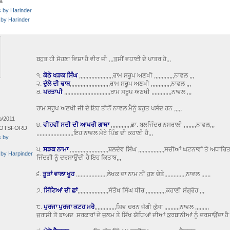
a
s by Harinder
 by Harinder
ਬਹੁਤ ਹੀ ਸੋਹਣਾ ਵਿਸ਼ਾ ਹੈ ਵੀਰ ਜੀ ,,,ਤੁਸੀਂ ਵਧਾਈ ਦੇ ਪਾਤਰ ਹੋ,,,
੧.
ਕੋਠੇ ਖੜਕ ਸਿੰਘ
,,,,,,,,,,,,,,,,,,,,,,ਰਾਮ ਸਰੂਪ ਅਣਖੀ ,,,,,,,,,,,,,ਨਾਵਲ ,,,
੨.
ਦੁੱਲੇ ਦੀ ਢਾਬ
,,,,,,,,,,,,,,,,,,,,,,,,,,ਰਾਮ ਸਰੂਪ ਅਣਖੀ ,,,,,,,,,,,,,ਨਾਵਲ ,,,
੩.
ਪਰਤਾਪੀ
,,,,,,,,,,,,,,,,,,,,,,,,,,,,,,ਰਾਮ ਸਰੂਪ ਅਣਖੀ ,,,,,,,,,,,,,ਨਾਵਲ ,,,
ਰਾਮ ਸਰੂਪ ਅਣਖੀ ਜੀ ਦੇ ਇਹ ਤੀਨੋਂ ਨਾਵਲ ਮੈਨੂੰ ਬਹੁਤ ਪਸੰਦ ਹਨ ,,,,,
b/2011
੪.
ਵੀਹਵੀਂ ਸਦੀ ਦੀ ਆਖਰੀ ਗਾਥਾ
,,,,,,,,,,,,,ਡਾ. ਬਲਜਿੰਦਰ ਨਸਰਾਲੀ ,,,,,,,,ਨਾਵਲ,,,
OTSFORD
,,,,,,,,,,,,,,,,,,,,,,,,ਇਹ ਨਾਵਲ ਮੇਰੇ ਪਿੰਡ ਦੀ ਕਹਾਣੀ ਹੈ,,,
s by
੫.
ਸੜਕ ਨਾਮਾ
,,,,,,,,,,,,,,,,,,,,,,,,,ਬਲਦੇਵ ਸਿੰਘ ,,,,,,,,,,,,,,,,,ਸਚੀਆਂ ਘਟਨਾਵਾਂ ਤੇ ਅਧਾਰਿ
 by Harpinder
ਜਿੰਦਗੀ ਨੂੰ ਦਰਸਾਉਂਦੀ ਹੈ ਇਹ ਕਿਤਾਬ,,,
੬.
ਤੂਤਾਂ ਵਾਲਾ ਖੂਹ
,,,,,,,,,,,,,,,,,,,,ਲੇਖਕ ਦਾ ਨਾਮ ਨੀਂ ਹੁਣ ਚੇਤੇ,,,,,,,,,,,,,,ਨਾਵਲ ,,,,,,
੭.
ਸਿੱਟਿਆਂ ਦੀ ਛਾਂ
,,,,,,,,,,,,,,,,,,,,ਸੰਤੋਖ ਸਿੰਘ ਧੀਰ ,,,,,,,,,,,,,ਕਹਾਣੀ ਸੰਗ੍ਰੇਹ ,,,
੮.
ਪੁਰਜਾ ਪੁਰਜਾ ਕਟਹ ਮਰੈ
,,,,,,,,,,,,,,ਸ਼ਿਵ ਚਰਨ ਜੱਗੀ ਕੁੱਸਾ ,,,,,,,,,,ਨਾਵਲ ,,,,,,,,,
ਚੁਰਾਸੀ ਤੋ ਬਾਅਦ ਸਰਕਾਰਾਂ ਦੇ ਜੁਲਮ ਤੇ ਸਿੱਖ ਯੋਧਿਆਂ ਦੀਆਂ ਕੁਰਬਾਨੀਆਂ ਨੂੰ ਦਰਸਾਉਂਦਾ ਹੈ