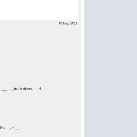
10 May 2011
ਤ ,,,,,,,,,,,,,,truck driveran ਦੀ
 ਇਹ ਨਾਵਲ ,,,