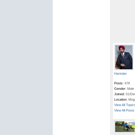
Harinder
Posts:
478
Gender:
Male
Joined:
01/De
Location:
Mog
View All Topic
View All Posts