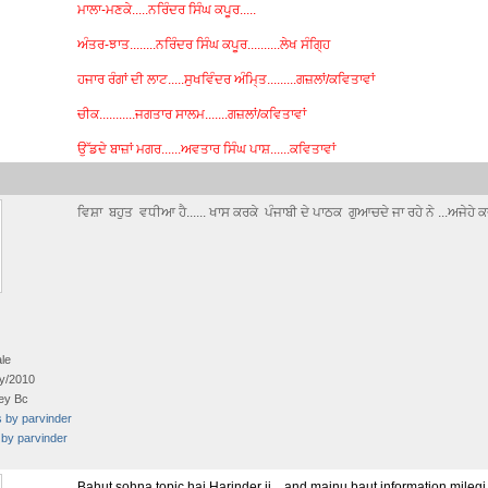
ਮਾਲਾ-ਮਣਕੇ.....ਨਰਿੰਦਰ ਸਿੰਘ ਕਪੂਰ.....
ਅੰਤਰ-ਝਾਤ........ਨਰਿੰਦਰ ਸਿੰਘ ਕਪੂਰ..........ਲੇਖ ਸੰਗਿ੍ਹ
ਹਜਾਰ ਰੰਗਾਂ ਦੀ ਲਾਟ.....ਸੁਖਵਿੰਦਰ ਅੰਮਿ੍ਤ.........ਗਜ਼ਲਾਂ/ਕਵਿਤਾਵਾਂ
ਚੀਕ...........ਜਗਤਾਰ ਸਾਲਮ.......ਗਜ਼ਲਾਂ/ਕਵਿਤਾਵਾਂ
ਉੱਡਦੇ ਬਾਜ਼ਾਂ ਮਗਰ......ਅਵਤਾਰ ਸਿੰਘ ਪਾਸ਼......ਕਵਿਤਾਵਾਂ
ਵਿਸ਼ਾ ਬਹੁਤ ਵਧੀਆ ਹੈ...... ਖਾਸ ਕਰਕੇ ਪੰਜਾਬੀ ਦੇ ਪਾਠਕ ਗੁਆਚਦੇ ਜਾ ਰਹੇ ਨੇ ...ਅਜੇ
le
y/2010
ey Bc
s by parvinder
 by parvinder
Bahut sohna topic hai Harinder ji... and mainu baut information mileg