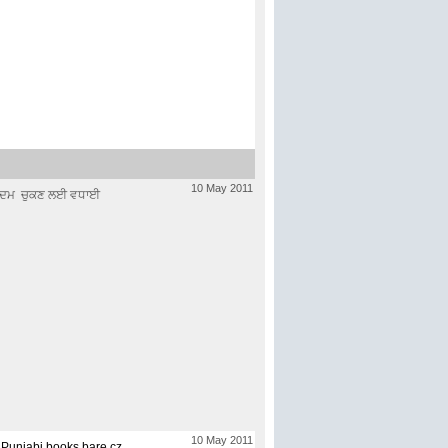
10 May 2011
ਹੇ ਕਦਮ ਚੁਕਣ ਲਈ ਵਧਾਈ
10 May 2011
i Punjabi books bare cz