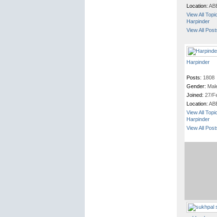
Location:
AB
View All Topi
Harpinder
View All Pos
Harpinder
Posts:
1808
Gender:
Mal
Joined:
27/F
Location:
AB
View All Topi
Harpinder
View All Pos