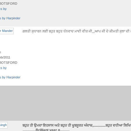
BOTSFORD
cs by
ts by Harpinder
ਗਲਤੀ ਸੁਧਾਰਨ ਲਈ ਬਹੁਤ ਬਹੁਤ ਧੰਨਵਾਦ ਮਾਵੀ ਵੀਰ ਜੀ,,,ਆਪ ਜੀ ਦੇ ਕੀਮਤੀ ਸੁਝਾ ਦੀ ਹਮੇ
e
eb/2011
BOTSFORD
cs by
ts by Harpinder
ਬਹੁਤ ਹੀ ਉਮਦਾ ਇਹਸਾਸ ਅਤੇ ਬਹੁਤ ਹੀ ਖੂਬਸੂਰਤ ਅੰਦਾਜ਼,..............ਬਹੁਤ ਵਧੀਆ ਲਿਖਿਆ
,..............Brilliant veer g...........