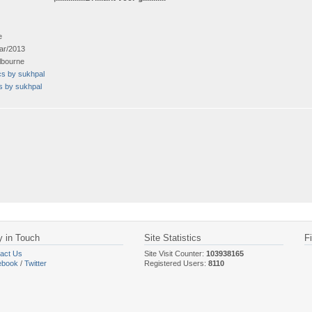
e
ar/2013
lbourne
cs by sukhpal
ts by sukhpal
y in Touch
Site Statistics
F
act Us
Site Visit Counter:
103938165
ebook
/
Twitter
Registered Users:
8110