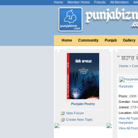
Home
|
Member Home
|
Friends
|
All Members
|
Ad
Home
Community
Punjab
Gallery
" ਬਹਾਰ 
Home
>
Com
Harpinder
Posts:
1808
Gender:
Mal
Punjabi Poetry
Joined:
27/F
Location:
AB
View Forum
View All Topi
Create New Topic
Harpinder
View All Pos