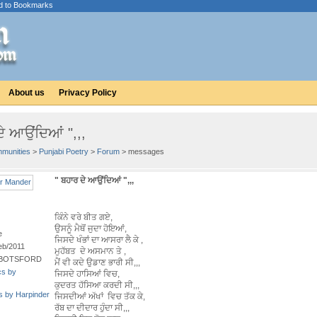
d to Bookmarks
About us
Privacy Policy
ਦੇ ਆਉਂਦਿਆਂ ",,,
munities
>
Punjabi Poetry
>
Forum
> messages
" ਬਹਾਰ ਦੇ ਆਉਂਦਿਆਂ ",,,
ਕਿੰਨੇ ਵਰੇ ਬੀਤ ਗਏ,
ਉਸਨੂੰ ਮੈਥੋਂ ਜੁਦਾ ਹੋਇਆਂ,
e
ਜਿਸਦੇ ਖੰਭਾਂ ਦਾ ਆਸਰਾ ਲੈ ਕੇ ,
eb/2011
ਮੁਹੱਬਤ ਦੇ ਅਸਮਾਨ ਤੇ ,
BOTSFORD
ਮੈਂ ਵੀ ਕਦੇ ਉਡਾਣ ਭਾਰੀ ਸੀ,,,
cs by
ਜਿਸਦੇ ਹਾਸਿਆਂ ਵਿਚ,
ਕੁਦਰਤ ਹੱਸਿਆ ਕਰਦੀ ਸੀ,,,
ts by Harpinder
ਜਿਸਦੀਆਂ ਅੱਖਾਂ ਵਿਚ ਤੱਕ ਕੇ,
ਰੱਬ ਦਾ ਦੀਦਾਰ ਹੁੰਦਾ ਸੀ,,,