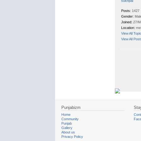
sukhpal
Posts:
1427
Gender:
Mal
Joined:
27/M
Location:
me
View All Topi
View All Pos
Punjabizm
Sta
Home
Cont
Community
Fac
Punjab
Gallery
About us
Privacy Policy