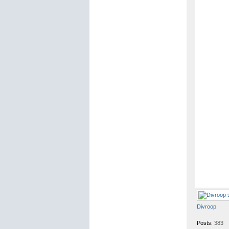
Divroop
Posts:
383