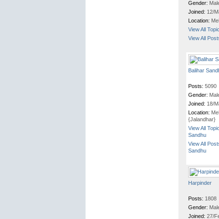
Gender:
Mal
Joined:
12/M
Location:
Me
View All Topi
View All Pos
Balihar Sand
Posts:
5090
Gender:
Mal
Joined:
18/M
Location:
Me
{Jalandhar}
View All Topi
Sandhu
View All Post
Sandhu
Harpinder
Posts:
1808
Gender:
Mal
Joined:
27/F