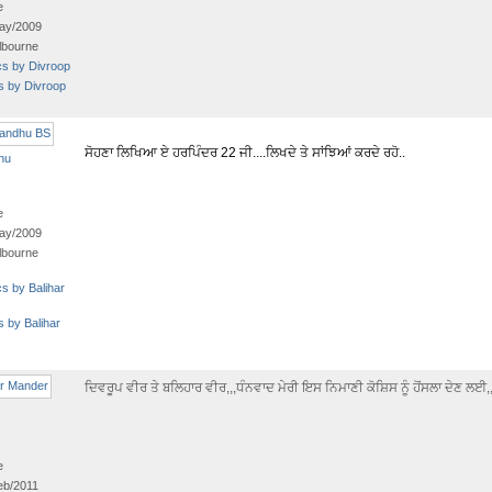
e
ay/2009
lbourne
cs by Divroop
ts by Divroop
ਸੋਹਣਾ ਲਿਖਿਆ ਏ ਹਰਪਿੰਦਰ 22 ਜੀ....ਲਿਖਦੇ ਤੇ ਸਾਂਝਿਆਂ ਕਰਦੇ ਰਹੋ..
hu
e
ay/2009
lbourne
cs by Balihar
s by Balihar
ਦਿਵਰੂਪ ਵੀਰ ਤੇ ਬਲਿਹਾਰ ਵੀਰ,,,ਧੰਨਵਾਦ ਮੇਰੀ ਇਸ ਨਿਮਾਣੀ ਕੋਸ਼ਿਸ ਨੂੰ ਹੋਂਸਲਾ ਦੇਣ ਲਈ,,
e
eb/2011